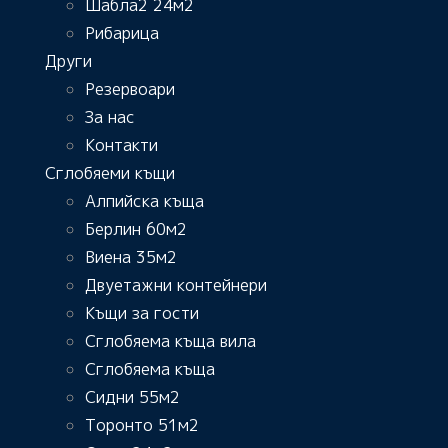
Шабла2 24м2
Рибарица
Други
Резервоари
За нас
Контакти
Сглобяеми къщи
Алпийска къща
Берлин 60м2
Виена 35м2
Двуетажни контейнери
Къщи за гости
Сглобяема къща вила
Сглобяема къща
Сидни 55м2
Торонто 51м2