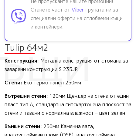
Не пропускайте нашите промоции!
Станете част от
Viber
групата ни за
специални оферти на сглобяеми къщи
и контейнери.
Tulip 64м2
Конструкция:
Метална конструкция от стомана за
заварени конструкции S 235JR
Стени:
Еко термо панел 250мм
Вътрешни стени:
120мм Щендер на стена от един
пласт тип А, стандартна гипскартонена плоскост за
стени и тавани с нормална влажност – цвят зелен
Външни стени:
250мм Каменна вата,
влагоустойчиви плочи,(OSB), влагоустойчива