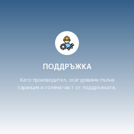
ПОДДРЪЖКА
Като производител, осигуряваме пълна
гаранция и голяма част от поддръжката.