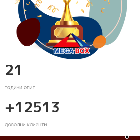
24
години опит
+
14274
доволни клиенти