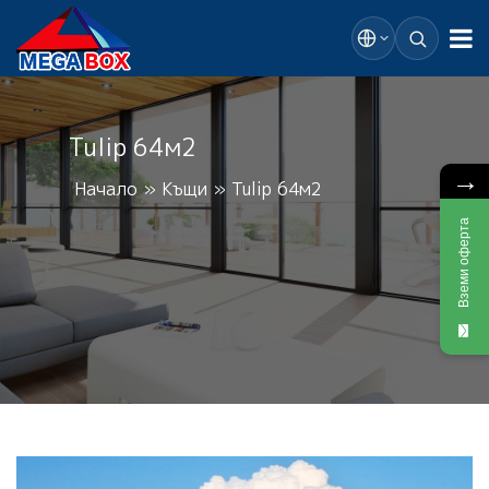
Tulip 64м2
→
Начало
»
Къщи
»
Tulip 64м2
Вземи оферта