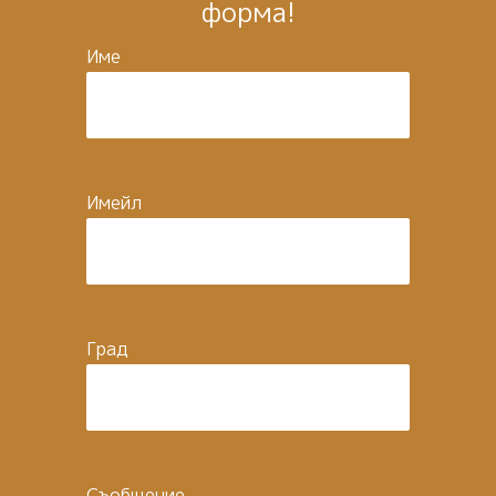
форма!
Име
Имейл
Град
Съобщение