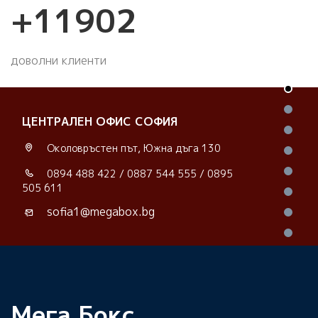
+
14181
доволни клиенти
ЦЕНТРАЛЕН ОФИС СОФИЯ
Околовръстен път, Южна дъга 130
0894 488 422
/
0887 544 555
/
0895
505 611
sofia1@megabox.bg
Мега Бокс