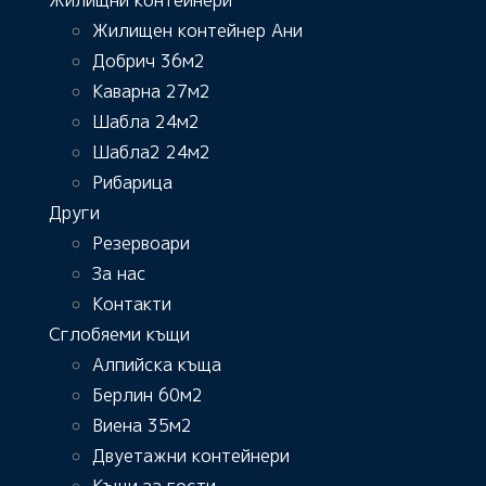
Жилищен контейнер Ани
Добрич 36м2
Каварна 27м2
Шабла 24м2
Шабла2 24м2
Рибарица
Други
Резервоари
За нас
Контакти
Сглобяеми къщи
Алпийска къща
Берлин 60м2
Виена 35м2
Двуетажни контейнери
Къщи за гости