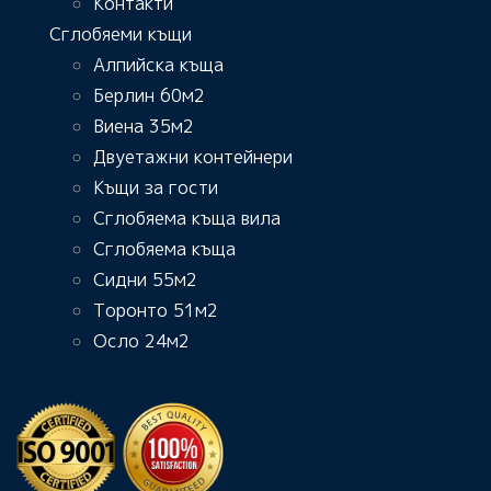
Контакти
Сглобяеми къщи
Алпийска къща
Берлин 60м2
Виена 35м2
Двуетажни контейнери
Къщи за гости
Сглобяема къща вила
Сглобяема къща
Сидни 55м2
Торонто 51м2
Осло 24м2