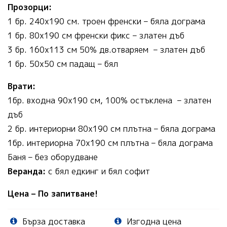
Прозорци:
1 бр. 240х190 см. троен френски – бяла дограма
1 бр. 80х190 см френски фикс – златен дъб
3 бр. 160х113 см 50% дв.отваряем – златен дъб
1 бр. 50х50 см падащ – бял
Врати:
1бр. входна 90х190 см, 100% остъклена – златен
дъб
2 бр. интериорни 80х190 см плътна – бяла дограма
1бр. интериорна 70х190 см плътна – бяла дограма
Баня – без оборудване
Веранда:
с бял едкинг и бял софит
Цена – По запитване!
Бърза доставка
Изгодна цена