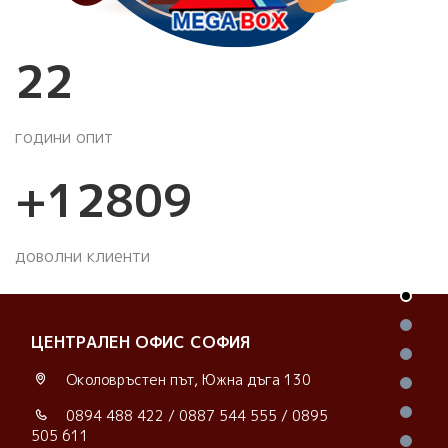
25
години опит
+
14771
доволни клиенти
ЦЕНТРАЛЕН ОФИС СОФИЯ
Околовръстен път, Южна дъга 130
0894 488 422
/
0887 544 555
/
0895
505 611