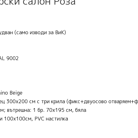
рски салон Роза
удван (само изводи за ВиК)
RAL 9002
ino Beige
ец 300х200 см с три крила (фикс+двуосово отваряем+фи
; вътрешна: 1 бр. 70х195 см, бяла
и 100х100см, PVC настилка