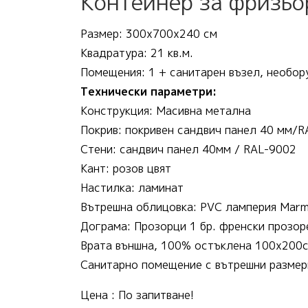
Контейнер за фризьо
Размер: 300х700х240 см
Квадратура: 21 кв.м.
Помeщения: 1 + санитарен възел, необор
Технически параметри:
Конструкция: Масивна метална
Покрив: покривен сандвич панел 40 мм/
Стени: сандвич панел 40мм / RAL-9002
Кант: розов цвят
Настилка: ламинат
Вътрешна облицовка: PVC ламперия Marm
Дограма: Прозорци 1 бр. френски прозор
Врата външна, 100% остъклена 100х200см
Санитарно помещение с вътрешни размер
Цена : По запитване!